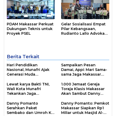
PDAM Makassar Perkuat
Gelar Sosialisasi Empat
Dukungan Teknis untuk
Pilar Kebangsaan,
Proyek PSEL
Rudianto Lallo Advokasi
Biaya Bantuan
Pendidikan
Berita Terkait
Hari Pendidikan
Sampaikan Pesan
Nasional, Munafri Ajak
Damai, Appi: Mari Sama-
Generasi Muda
sama Jaga Makassar
Tingkatkan Minat Baca
Kota Inklusif Bagi Semua
Lewat Literasi
Agama
Lewat karya Bakti TNI,
1.000 Jemaat Gereja
Wali Kota Munafri
Toraja Klasis Makassar
Tekankan Jaga
Akan Sambut Danny
Kebersihan Lingkungan
Pomanto Pada Perayaan
Natal Besok
Danny Pomanto
Danny Pomanto: Pemkot
Serahkan Paket
Makassar Siapkan Rp1
Sembako dan Umroh Ke
Miliar untuk Masjid Al-