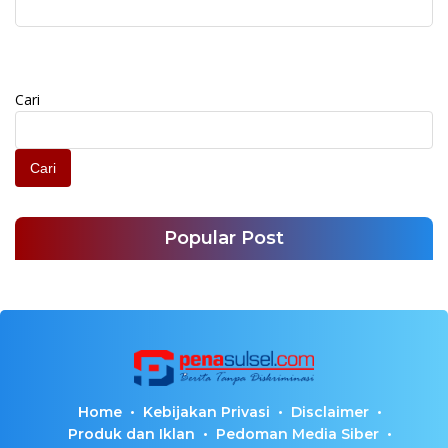
Jamaah Gerakan
Markaz Tahun Depan
Makassar Shalat Subuh
Berjamaah
Cari
Cari
Popular Post
Home
Kebijakan Privasi
Disclaimer
Produk dan Iklan
Pedoman Media Siber