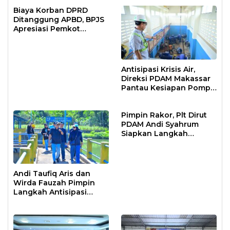
Prajurit
Biaya Korban DPRD
Ditanggung APBD, BPJS
Apresiasi Pemkot
Makassar
Antisipasi Krisis Air,
Direksi PDAM Makassar
Pantau Kesiapan Pompa
Air Baku Sungai
Moncongloe
Pimpin Rakor, Plt Dirut
PDAM Andi Syahrum
Siapkan Langkah
Antisipasi Krisis Air
Andi Taufiq Aris dan
Wirda Fauzah Pimpin
Langkah Antisipasi
Krisis Air di Makassar