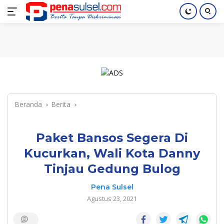
Langsung
Home
Nasional
Pendidikan
Regional
Index
ke
konten
Beranda
Berita
Paket Bansos Segera Di
Kucurkan, Wali Kota Danny
Tinjau Gedung Bulog
Pena Sulsel
Agustus 23, 2021