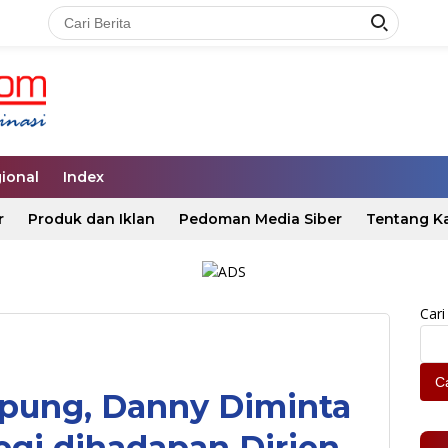
ional
Index
r
Produk dan Iklan
Pedoman Media Siber
Tentang K
Cari
Ca
Apung, Danny Diminta
egi dihadapan Dirjen