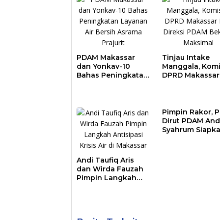
PDAM Makassar
Tinjau Intake
dan Yonkav-10
Manggala, Komi
Bahas Peningkatan
DPRD Makassar
Layanan Air Bersih
Nilai Direksi P
Asrama Prajurit
Bekerja Maksim
Pimpin Rakor, P
Dirut PDAM And
Syahrum Siapk
Langkah Antisi
Krisis Air
Andi Taufiq Aris
dan Wirda Fauzah
Pimpin Langkah
Antisipasi Krisis Air
di Makassar