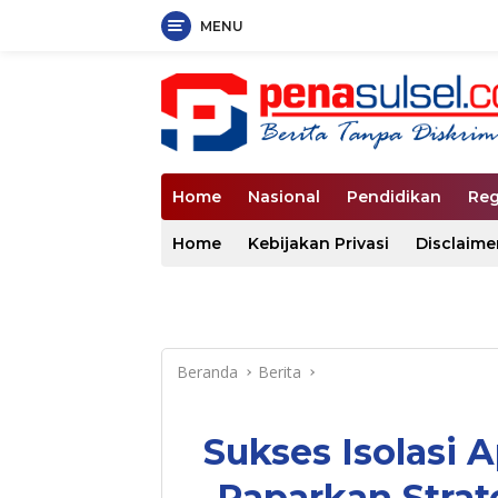
MENU
Langsung
ke
konten
Home
Nasional
Pendidikan
Reg
Home
Kebijakan Privasi
Disclaime
Beranda
Berita
Sukses Isolasi 
Paparkan Strat