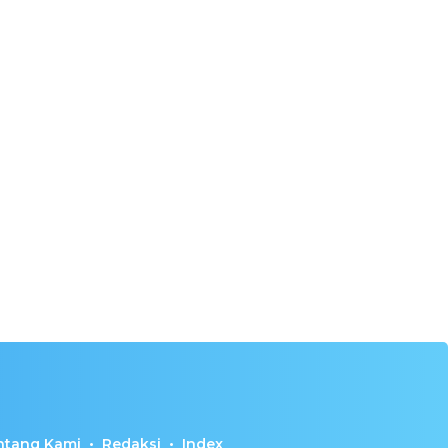
ntang Kami
Redaksi
Index