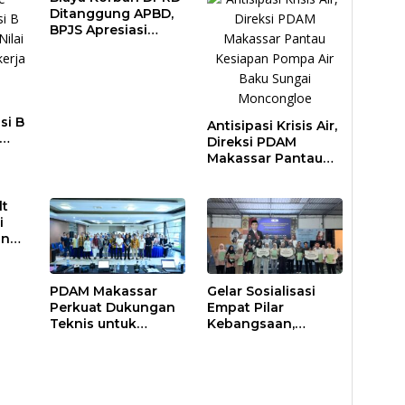
Ditanggung APBD,
BPJS Apresiasi
Pemkot Makassar
si B
Antisipasi Krisis Air,
Direksi PDAM
DAM
Makassar Pantau
al
Kesiapan Pompa
Air Baku Sungai
lt
Moncongloe
i
an
pasi
PDAM Makassar
Gelar Sosialisasi
Perkuat Dukungan
Empat Pilar
Teknis untuk
Kebangsaan,
Proyek PSEL
Rudianto Lallo
Advokasi Biaya
Bantuan
Pendidikan