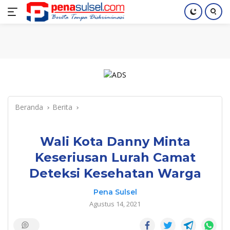
Langsung
Home
Nasional
Pendidikan
Regional
Index
ke
konten
Beranda
Berita
Wali Kota Danny Minta
Keseriusan Lurah Camat
Deteksi Kesehatan Warga
Pena Sulsel
Agustus 14, 2021