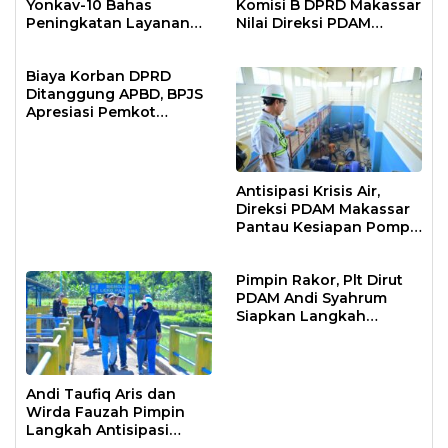
Yonkav-10 Bahas
Komisi B DPRD Makassar
Peningkatan Layanan
Nilai Direksi PDAM
Air Bersih Asrama
Bekerja Maksimal
Prajurit
Biaya Korban DPRD
Ditanggung APBD, BPJS
Apresiasi Pemkot
Makassar
Antisipasi Krisis Air,
Direksi PDAM Makassar
Pantau Kesiapan Pompa
Air Baku Sungai
Moncongloe
Pimpin Rakor, Plt Dirut
PDAM Andi Syahrum
Siapkan Langkah
Antisipasi Krisis Air
Andi Taufiq Aris dan
Wirda Fauzah Pimpin
Langkah Antisipasi
Krisis Air di Makassar