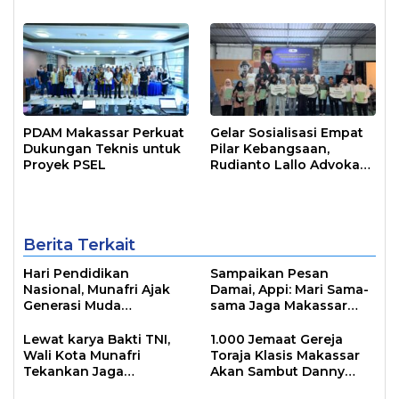
PDAM Makassar Perkuat
Gelar Sosialisasi Empat
Dukungan Teknis untuk
Pilar Kebangsaan,
Proyek PSEL
Rudianto Lallo Advokasi
Biaya Bantuan
Pendidikan
Berita Terkait
Hari Pendidikan
Sampaikan Pesan
Nasional, Munafri Ajak
Damai, Appi: Mari Sama-
Generasi Muda
sama Jaga Makassar
Tingkatkan Minat Baca
Kota Inklusif Bagi Semua
Lewat Literasi
Agama
Lewat karya Bakti TNI,
1.000 Jemaat Gereja
Wali Kota Munafri
Toraja Klasis Makassar
Tekankan Jaga
Akan Sambut Danny
Kebersihan Lingkungan
Pomanto Pada Perayaan