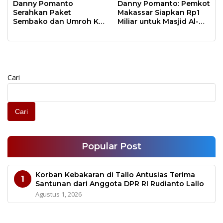
Natal Besok
Danny Pomanto
Danny Pomanto: Pemkot
Serahkan Paket
Makassar Siapkan Rp1
Sembako dan Umroh Ke
Miliar untuk Masjid Al-
Jamaah Gerakan
Markaz Tahun Depan
Makassar Shalat Subuh
Berjamaah
Cari
Cari
Popular Post
Korban Kebakaran di Tallo Antusias Terima
1
Santunan dari Anggota DPR RI Rudianto Lallo
Agustus 1, 2026