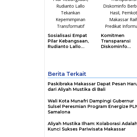
Sosialisasi Empat
Komitmen
Pilar Kebangsaan,
Transparansi
Rudianto Lallo
Diskominfo
Tekankan
Berbuah Hasil,
Kepemimpinan
Pemkot Makass
Transformatif
Raih Predikat
Informatif
Berita Terkait
Paskibraka Makassar Dapat Pesan Har
dari Aliyah Mustika di Bali
Wali Kota Munafri Dampingi Gubernur
Sulsel Peresmian Program Energize PLN
Samalona
Aliyah Mustika Ilham: Kolaborasi Adala
Kunci Sukses Pariwisata Makassar