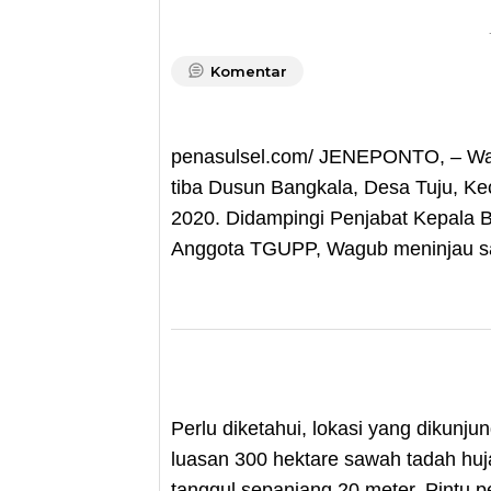
Komentar
penasulsel.com/ JENEPONTO, – Waki
tiba Dusun Bangkala, Desa Tuju, Ke
2020. Didampingi Penjabat Kepala 
Anggota TGUPP, Wagub meninjau sal
Perlu diketahui, lokasi yang dikunj
luasan 300 hektare sawah tadah huja
tanggul sepanjang 20 meter. Pintu