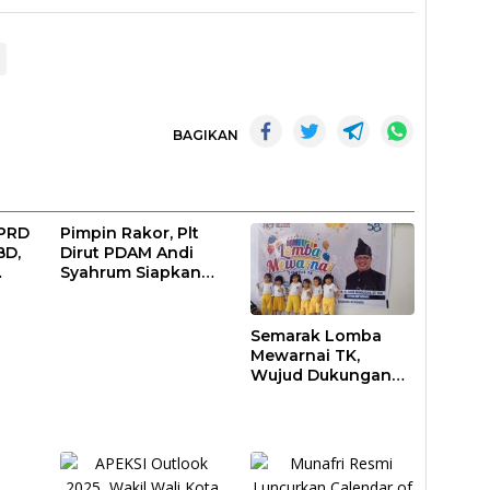
BAGIKAN
DPRD
Pimpin Rakor, Plt
BD,
Dirut PDAM Andi
Syahrum Siapkan
ar
Langkah Antisipasi
Krisis Air
Semarak Lomba
Mewarnai TK,
Wujud Dukungan
Pendidikan Anak
Usia Dini