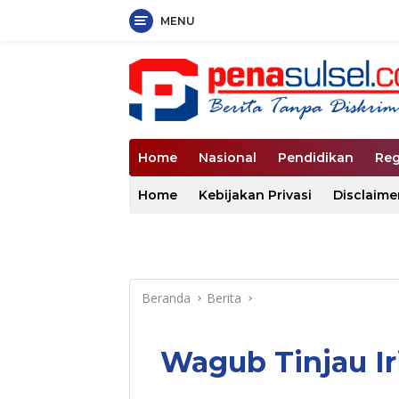
MENU
Langsung
ke
konten
Home
Nasional
Pendidikan
Reg
Home
Kebijakan Privasi
Disclaime
Beranda
Berita
Wagub Tinjau Ir