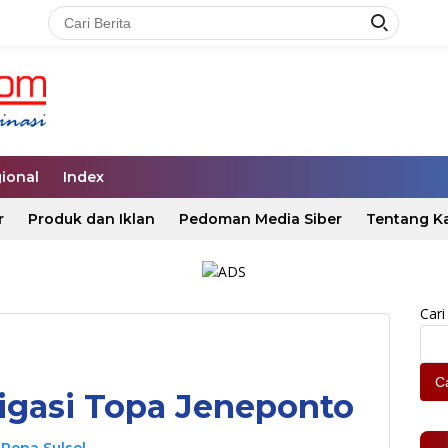
ional
Index
r
Produk dan Iklan
Pedoman Media Siber
Tentang K
Cari
Ca
igasi Topa Jeneponto