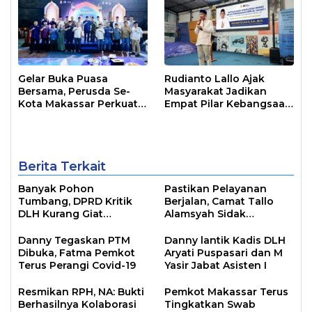
Gelar Buka Puasa
Rudianto Lallo Ajak
Bersama, Perusda Se-
Masyarakat Jadikan
Kota Makassar Perkuat
Empat Pilar Kebangsaan
Sinergi Pelayanan Publik
Sebagai Pandangan
Hidup Bangsa
Berita Terkait
Banyak Pohon
Pastikan Pelayanan
Tumbang, DPRD Kritik
Berjalan, Camat Tallo
DLH Kurang Giat
Alamsyah Sidak
Lakukan Antisipasi
Kelurahan Kalukuang
Danny Tegaskan PTM
Danny lantik Kadis DLH
Dibuka, Fatma Pemkot
Aryati Puspasari dan M
Terus Perangi Covid-19
Yasir Jabat Asisten I
Resmikan RPH, NA: Bukti
Pemkot Makassar Terus
Berhasilnya Kolaborasi
Tingkatkan Swab