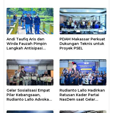
Air Bersih Asrama
Air Baku Sungai
Prajurit
Moncongloe
Andi Taufiq Aris dan
PDAM Makassar Perkuat
Wirda Fauzah Pimpin
Dukungan Teknis untuk
Langkah Antisipasi
Proyek PSEL
Krisis Air di Makassar
Gelar Sosialisasi Empat
Rudianto Lallo Hadirkan
Pilar Kebangsaan,
Ratusan Kader Partai
Rudianto Lallo Advokasi
NasDem saat Gelar
Biaya Bantuan
Sosialisasi Empat Pilar
Pendidikan
Kebangsaan