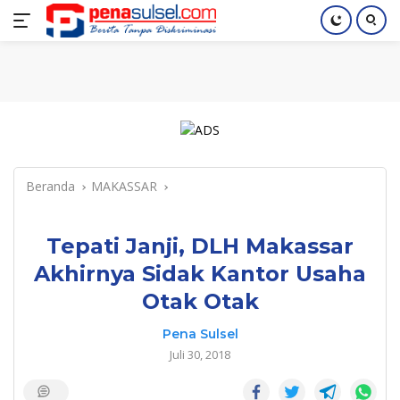
Langsung
Home
Nasional
Pendidikan
Regional
Index
ke
konten
Beranda
MAKASSAR
Tepati Janji, DLH Makassar
Akhirnya Sidak Kantor Usaha
Otak Otak
Pena Sulsel
Juli 30, 2018