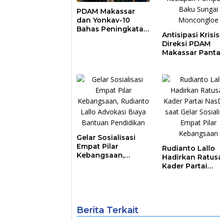
PDAM Makassar
dan Yonkav-10
Bahas Peningkatan
Antisipasi Krisis 
Layanan Air Bersih
Direksi PDAM
Asrama Prajurit
Makassar Pant
Kesiapan Pomp
Air Baku Sungai
Moncongloe
Gelar Sosialisasi
Empat Pilar
Rudianto Lallo
Kebangsaan,
Hadirkan Ratus
Rudianto Lallo
Kader Partai
Advokasi Biaya
NasDem saat Ge
Bantuan
Sosialisasi Emp
Pendidikan
Pilar Kebangsa
Berita Terkait