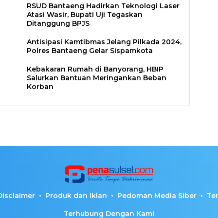
RSUD Bantaeng Hadirkan Teknologi Laser
Atasi Wasir, Bupati Uji Tegaskan
Ditanggung BPJS
Antisipasi Kamtibmas Jelang Pilkada 2024,
Polres Bantaeng Gelar Sispamkota
Kebakaran Rumah di Banyorang, HBIP
Salurkan Bantuan Meringankan Beban
Korban
Disclaimer
Produk dan Iklan
Pedoman Media Siber
Te
Terhubung Dengan Kami