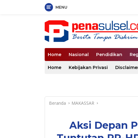
MENU
Langsung
ke
konten
Home
Nasional
Pendidikan
Reg
Home
Kebijakan Privasi
Disclaime
Beranda
MAKASSAR
Aksi Depan P
Tuntutan PP-H