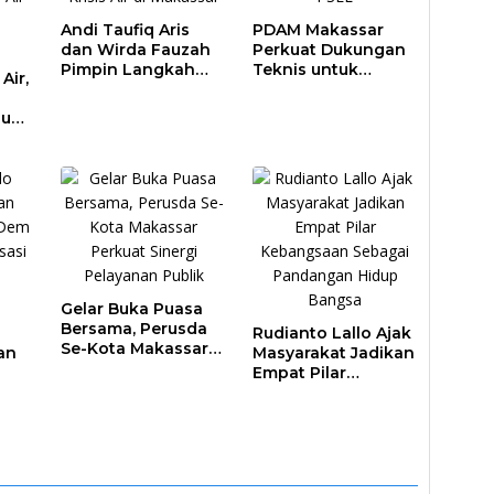
Andi Taufiq Aris
PDAM Makassar
dan Wirda Fauzah
Perkuat Dukungan
Pimpin Langkah
Teknis untuk
Air,
Antisipasi Krisis Air
Proyek PSEL
di Makassar
au
a
Gelar Buka Puasa
Bersama, Perusda
Rudianto Lallo Ajak
Se-Kota Makassar
an
Masyarakat Jadikan
Perkuat Sinergi
Empat Pilar
Pelayanan Publik
lar
Kebangsaan
at
Sebagai
an
Pandangan Hidup
Bangsa