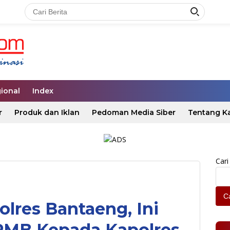
ional
Index
r
Produk dan Iklan
Pedoman Media Siber
Tentang K
Cari
Ca
olres Bantaeng, Ini
PMB Kepada Kapolres