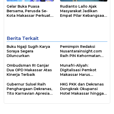
Gelar Buka Puasa
Rudianto Lallo Ajak
Bersama, Perusda Se-
Masyarakat Jadikan
Kota Makassar Perkuat
Empat Pilar Kebangsaan
Sinergi Pelayanan Publik
Sebagai Pandangan
Hidup Bangsa
Berita Terkait
Buku Ngaji Sugih Karya
Pemimpin Redaksi
Soraya Segera
Nusantarainsight.com
Diluncurkan
Raih PIN Kehormatan
Arsiparis Sulsel
Ombudsman RI Ganjar
Munafri-Aliyah:
Dua OPD Makassar Atas
Digitalisasi Pemkot
Kinerja Terbaik
Makassar Harus
Berdampak Nyata
Gubernur Sulsel Raih
HKG PKK dan Dekranas
Penghargaan Dekranas,
Dongkrak Okupansi
Tito Karnavian Apresiasi
Hotel Makassar hingga
Kesuksesan Tuan
90 Persen
Rumah