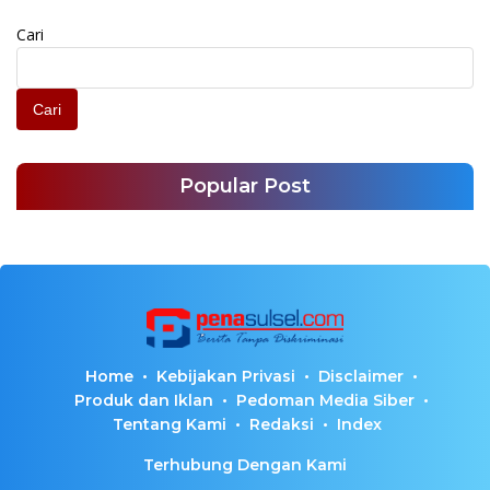
Cari
Cari
Popular Post
Home
Kebijakan Privasi
Disclaimer
Produk dan Iklan
Pedoman Media Siber
Tentang Kami
Redaksi
Index
Terhubung Dengan Kami