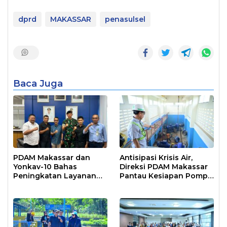
dprd
MAKASSAR
penasulsel
Baca Juga
PDAM Makassar dan
Antisipasi Krisis Air,
Yonkav-10 Bahas
Direksi PDAM Makassar
Peningkatan Layanan
Pantau Kesiapan Pompa
Air Bersih Asrama
Air Baku Sungai
Prajurit
Moncongloe