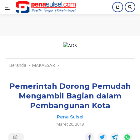
Langsung
Home
Nasional
Pendidikan
Regional
Index
ke
konten
Beranda
MAKASSAR
Pemerintah Dorong Pemudah
Mengambil Bagian dalam
Pembangunan Kota
Pena Sulsel
Maret 20, 2018