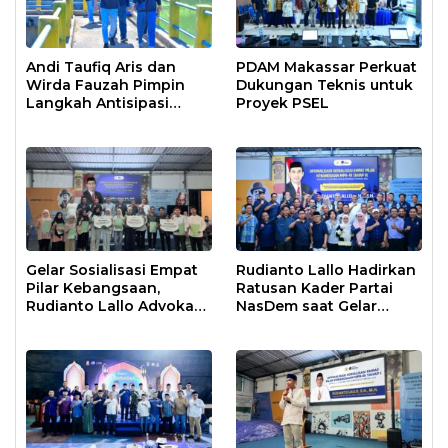
Andi Taufiq Aris dan
PDAM Makassar Perkuat
Wirda Fauzah Pimpin
Dukungan Teknis untuk
Langkah Antisipasi
Proyek PSEL
Krisis Air di Makassar
Gelar Sosialisasi Empat
Rudianto Lallo Hadirkan
Pilar Kebangsaan,
Ratusan Kader Partai
Rudianto Lallo Advokasi
NasDem saat Gelar
Biaya Bantuan
Sosialisasi Empat Pilar
Pendidikan
Kebangsaan