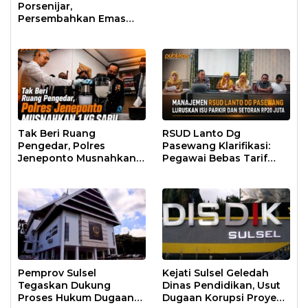
Porsenijar,
Persembahkan Emas
Pertama untuk
Bantaeng
Tak Beri Ruang
RSUD Lanto Dg
Pengedar, Polres
Pasewang Klarifikasi:
Jeneponto Musnahkan
Pegawai Bebas Tarif
Sabu 1 Kg
Parkir, Setoran 20 Jt
Masuk Rekening BLUD
Pemprov Sulsel
Kejati Sulsel Geledah
Tegaskan Dukung
Dinas Pendidikan, Usut
Proses Hukum Dugaan
Dugaan Korupsi Proyek