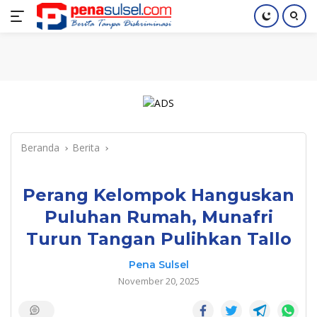
Langsung
Home
Nasional
Pendidikan
Regional
Index
ke
konten
Beranda
Berita
Perang Kelompok Hanguskan
Puluhan Rumah, Munafri
Turun Tangan Pulihkan Tallo
Pena Sulsel
November 20, 2025