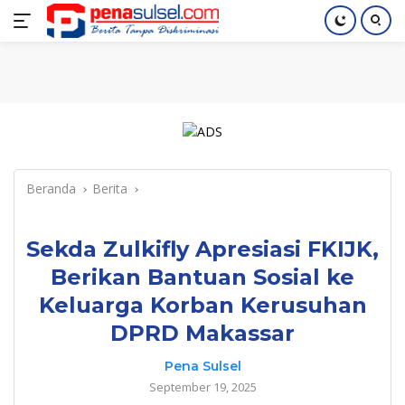
Langsung
Home
Nasional
Pendidikan
Regional
Index
ke
konten
Beranda
Berita
Sekda Zulkifly Apresiasi FKIJK,
Berikan Bantuan Sosial ke
Keluarga Korban Kerusuhan
DPRD Makassar
Pena Sulsel
September 19, 2025