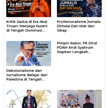
Kritik Sastra di Era Akal
Profesionalisme Jurnalis
Tiruan: Menjaga Nurani
Dimulai Dari Niat dan
di Tengah Dominasi
Sikap
Algoritma
Pimpin Rakor, Plt Dirut
PDAM Andi Syahrum
Siapkan Langkah
Antisipasi Krisis Air
Dekolonialisme dan
Jurnalisme: Belajar dari
Palestina di Tengah
Dominasi Teori Media
Barat