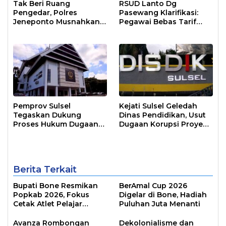
Tak Beri Ruang
RSUD Lanto Dg
Pengedar, Polres
Pasewang Klarifikasi:
Jeneponto Musnahkan
Pegawai Bebas Tarif
Sabu 1 Kg
Parkir, Setoran 20 Jt
Masuk Rekening BLUD
Pemprov Sulsel
Kejati Sulsel Geledah
Tegaskan Dukung
Dinas Pendidikan, Usut
Proses Hukum Dugaan
Dugaan Korupsi Proyek
Korupsi Pengadaan
Perpustakaan Digital
Perpustakaan Digital
Berita Terkait
Bupati Bone Resmikan
BerAmal Cup 2026
Popkab 2026, Fokus
Digelar di Bone, Hadiah
Cetak Atlet Pelajar
Puluhan Juta Menanti
Berprestasi
Avanza Rombongan
Dekolonialisme dan