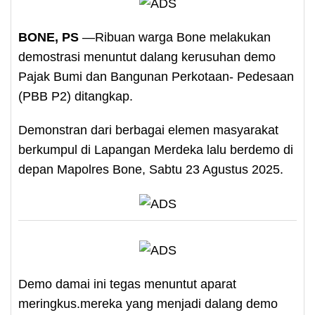
BONE, PS
—Ribuan warga Bone melakukan
demostrasi menuntut dalang kerusuhan demo
Pajak Bumi dan Bangunan Perkotaan- Pedesaan
(PBB P2) ditangkap.
Demonstran dari berbagai elemen masyarakat
berkumpul di Lapangan Merdeka lalu berdemo di
depan Mapolres Bone, Sabtu 23 Agustus 2025.
Demo damai ini tegas menuntut aparat
meringkus.mereka yang menjadi dalang demo