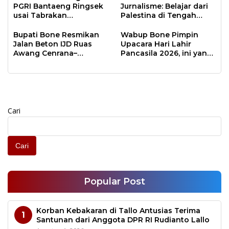
PGRI Bantaeng Ringsek
Jurnalisme: Belajar dari
usai Tabrakan
Palestina di Tengah
Beruntung
Dominasi Teori Media
Barat
Bupati Bone Resmikan
Wabup Bone Pimpin
Jalan Beton IJD Ruas
Upacara Hari Lahir
Awang Cenrana–
Pancasila 2026, ini yang
Lebongnge
Ditegaskan!
Cari
Cari
Popular Post
Korban Kebakaran di Tallo Antusias Terima
1
Santunan dari Anggota DPR RI Rudianto Lallo