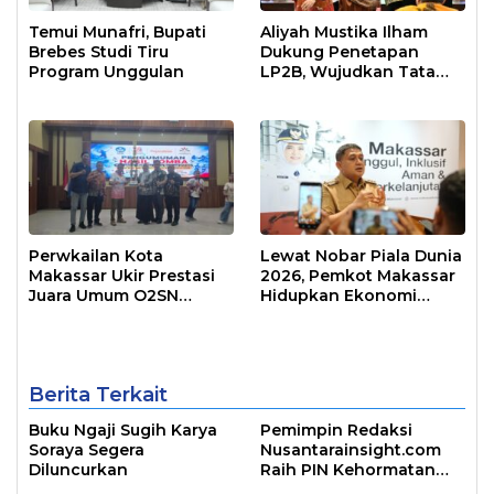
Temui Munafri, Bupati
Aliyah Mustika Ilham
Brebes Studi Tiru
Dukung Penetapan
Program Unggulan
LP2B, Wujudkan Tata
Ruang Berkelanjutan
Perwkailan Kota
Lewat Nobar Piala Dunia
Makassar Ukir Prestasi
2026, Pemkot Makassar
Juara Umum O2SN
Hidupkan Ekonomi
Provinsi
UMKM
Berita Terkait
Buku Ngaji Sugih Karya
Pemimpin Redaksi
Soraya Segera
Nusantarainsight.com
Diluncurkan
Raih PIN Kehormatan
Arsiparis Sulsel