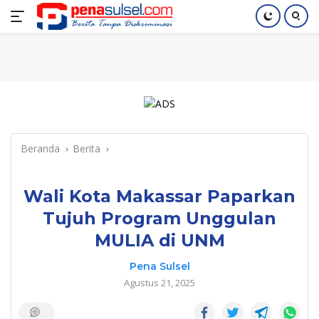
Langsung
Home
Nasional
Pendidikan
Regional
Index
ke
konten
Beranda
Berita
Wali Kota Makassar Paparkan
Tujuh Program Unggulan
MULIA di UNM
Pena Sulsel
Agustus 21, 2025