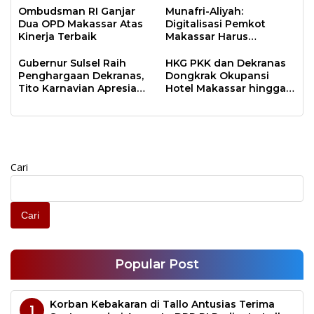
Ombudsman RI Ganjar
Munafri-Aliyah:
Dua OPD Makassar Atas
Digitalisasi Pemkot
Kinerja Terbaik
Makassar Harus
Berdampak Nyata
Gubernur Sulsel Raih
HKG PKK dan Dekranas
Penghargaan Dekranas,
Dongkrak Okupansi
Tito Karnavian Apresiasi
Hotel Makassar hingga
Kesuksesan Tuan
90 Persen
Rumah
Cari
Cari
Popular Post
Korban Kebakaran di Tallo Antusias Terima
1