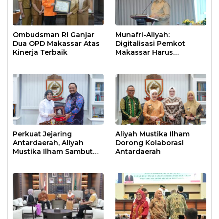
Ombudsman RI Ganjar
Munafri-Aliyah:
Dua OPD Makassar Atas
Digitalisasi Pemkot
Kinerja Terbaik
Makassar Harus
Berdampak Nyata
Perkuat Jejaring
Aliyah Mustika Ilham
Antardaerah, Aliyah
Dorong Kolaborasi
Mustika Ilham Sambut
Antardaerah
Hangat Wawali Kota
Bengkulu