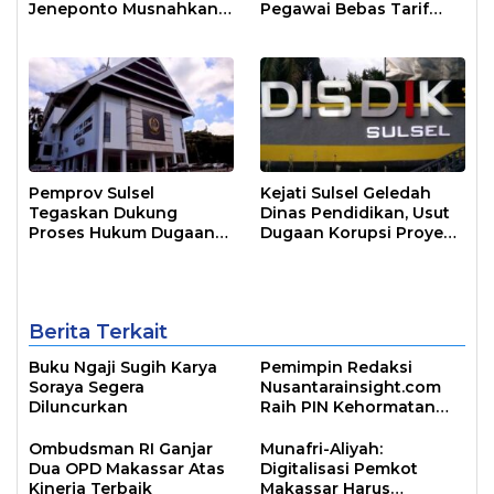
Jeneponto Musnahkan
Pegawai Bebas Tarif
Sabu 1 Kg
Parkir, Setoran 20 Jt
Masuk Rekening BLUD
Pemprov Sulsel
Kejati Sulsel Geledah
Tegaskan Dukung
Dinas Pendidikan, Usut
Proses Hukum Dugaan
Dugaan Korupsi Proyek
Korupsi Pengadaan
Perpustakaan Digital
Perpustakaan Digital
Berita Terkait
Buku Ngaji Sugih Karya
Pemimpin Redaksi
Soraya Segera
Nusantarainsight.com
Diluncurkan
Raih PIN Kehormatan
Arsiparis Sulsel
Ombudsman RI Ganjar
Munafri-Aliyah:
Dua OPD Makassar Atas
Digitalisasi Pemkot
Kinerja Terbaik
Makassar Harus