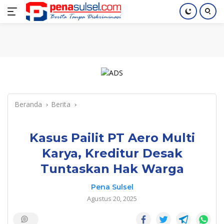
Langsung
Home
Nasional
Pendidikan
Regional
Index
ke
konten
Beranda
Berita
Kasus Pailit PT Aero Multi
Karya, Kreditur Desak
Tuntaskan Hak Warga
Pena Sulsel
Agustus 20, 2025