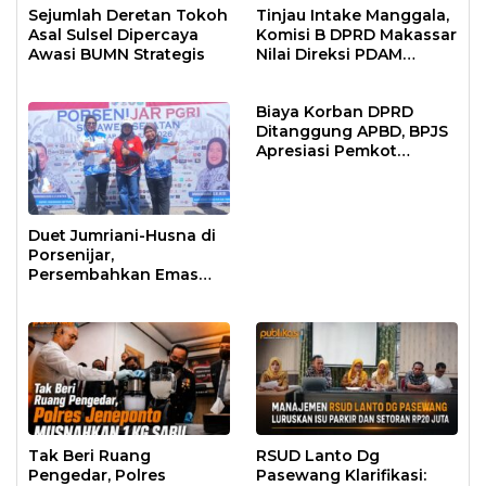
Sejumlah Deretan Tokoh
Tinjau Intake Manggala,
Asal Sulsel Dipercaya
Komisi B DPRD Makassar
Awasi BUMN Strategis
Nilai Direksi PDAM
Bekerja Maksimal
Biaya Korban DPRD
Ditanggung APBD, BPJS
Apresiasi Pemkot
Makassar
Duet Jumriani-Husna di
Porsenijar,
Persembahkan Emas
Pertama untuk
Bantaeng
Tak Beri Ruang
RSUD Lanto Dg
Pengedar, Polres
Pasewang Klarifikasi: