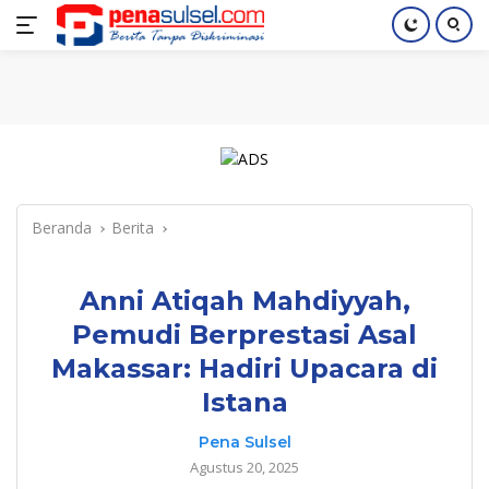
Langsung
Home
Nasional
Pendidikan
Regional
Index
ke
konten
Beranda
Berita
Anni Atiqah Mahdiyyah,
Pemudi Berprestasi Asal
Makassar: Hadiri Upacara di
Istana
Pena Sulsel
Agustus 20, 2025