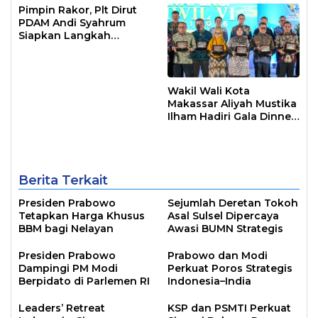
Pimpin Rakor, Plt Dirut
PDAM Andi Syahrum
Siapkan Langkah
Antisipasi Krisis Air
Wakil Wali Kota
Makassar Aliyah Mustika
Ilham Hadiri Gala Dinner
Raker APEKSI Komwil VI
di Kendari
Berita Terkait
Presiden Prabowo
Sejumlah Deretan Tokoh
Tetapkan Harga Khusus
Asal Sulsel Dipercaya
BBM bagi Nelayan
Awasi BUMN Strategis
Presiden Prabowo
Prabowo dan Modi
Dampingi PM Modi
Perkuat Poros Strategis
Berpidato di Parlemen RI
Indonesia–India
Leaders’ Retreat
KSP dan PSMTI Perkuat