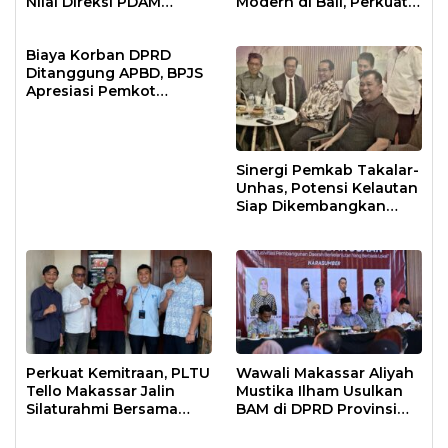
Nilai Direksi PDAM
Modern di Bali, Perkuat
Bekerja Maksimal
Makassar Kota Bersih
Biaya Korban DPRD
Ditanggung APBD, BPJS
Apresiasi Pemkot
Makassar
Sinergi Pemkab Takalar-
Unhas, Potensi Kelautan
Siap Dikembangkan
Secara Terintegrasi
Perkuat Kemitraan, PLTU
Wawali Makassar Aliyah
Tello Makassar Jalin
Mustika Ilham Usulkan
Silaturahmi Bersama
BAM di DPRD Provinsi
Insan Pers
dan Kabupaten/Kota