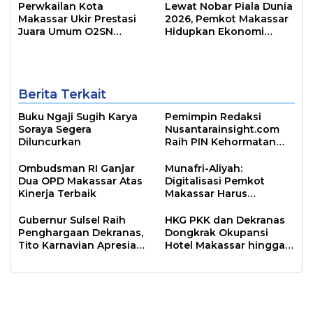
Perwkailan Kota
Lewat Nobar Piala Dunia
Makassar Ukir Prestasi
2026, Pemkot Makassar
Juara Umum O2SN
Hidupkan Ekonomi
Provinsi
UMKM
Berita Terkait
Buku Ngaji Sugih Karya
Pemimpin Redaksi
Soraya Segera
Nusantarainsight.com
Diluncurkan
Raih PIN Kehormatan
Arsiparis Sulsel
Ombudsman RI Ganjar
Munafri-Aliyah:
Dua OPD Makassar Atas
Digitalisasi Pemkot
Kinerja Terbaik
Makassar Harus
Berdampak Nyata
Gubernur Sulsel Raih
HKG PKK dan Dekranas
Penghargaan Dekranas,
Dongkrak Okupansi
Tito Karnavian Apresiasi
Hotel Makassar hingga
Kesuksesan Tuan
90 Persen
Rumah