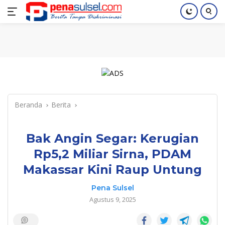
Langsung
Home
Nasional
Pendidikan
Regional
Index
ke
konten
Beranda
Berita
Bak Angin Segar: Kerugian
Rp5,2 Miliar Sirna, PDAM
Makassar Kini Raup Untung
Pena Sulsel
Agustus 9, 2025