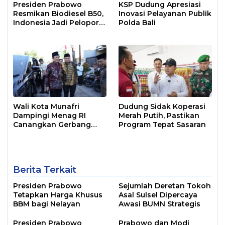
Presiden Prabowo
KSP Dudung Apresiasi
Resmikan Biodiesel B50,
Inovasi Pelayanan Publik
Indonesia Jadi Pelopor
Polda Bali
Dunia
Wali Kota Munafri
Dudung Sidak Koperasi
Dampingi Menag RI
Merah Putih, Pastikan
Canangkan Gerbang
Program Tepat Sasaran
Moderasi Indonesia
Berita Terkait
Presiden Prabowo
Sejumlah Deretan Tokoh
Tetapkan Harga Khusus
Asal Sulsel Dipercaya
BBM bagi Nelayan
Awasi BUMN Strategis
Presiden Prabowo
Prabowo dan Modi