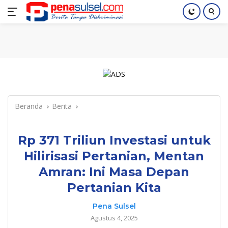
Langsung
Home
Nasional
Pendidikan
Regional
Index
ke
konten
Beranda
Berita
Rp 371 Triliun Investasi untuk
Hilirisasi Pertanian, Mentan
Amran: Ini Masa Depan
Pertanian Kita
Pena Sulsel
Agustus 4, 2025