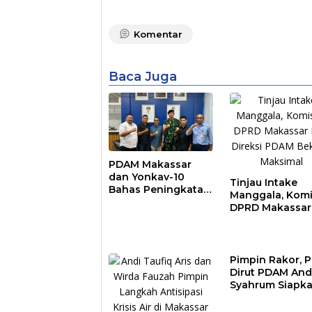
Komentar
Baca Juga
PDAM Makassar
dan Yonkav-10
Tinjau Intake
Bahas Peningkatan
Manggala, Komi
Layanan Air Bersih
DPRD Makassar
Asrama Prajurit
Nilai Direksi P
Bekerja Maksim
Pimpin Rakor, P
Dirut PDAM And
Syahrum Siapk
Langkah Antisi
Krisis Air