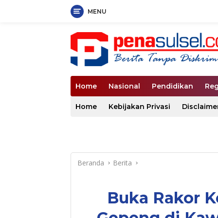
MENU
Langsung
ke
konten
Home
Nasional
Pendidikan
Reg
Home
Kebijakan Privasi
Disclaime
Beranda
Berita
Buka Rakor Ke
Gepeng di Kaw