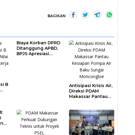
BAGIKAN
Biaya Korban DPRD
Ditanggung APBD,
BPJS Apresiasi
Pemkot Makassar
si B
Antisipasi Krisis Air,
Direksi PDAM
DAM
Makassar Pantau
al
Kesiapan Pompa
Air Baku Sungai
lt
Moncongloe
i
an
pasi