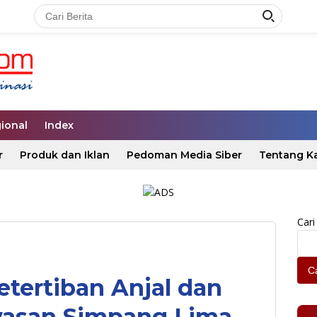
ional
Index
r
Produk dan Iklan
Pedoman Media Siber
Tentang K
Cari
Ca
tertiban Anjal dan
asan Simpang Lima,