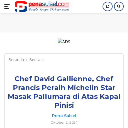
Langsung
Home
Nasional
Pendidikan
Regional
Index
ke
konten
Beranda
Berita
Chef David Gallienne, Chef
Prancis Peraih Michelin Star
Masak Pallumara di Atas Kapal
Pinisi
Pena Sulsel
Oktober 2, 2024