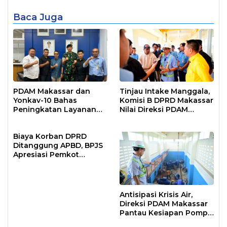
Baca Juga
PDAM Makassar dan
Tinjau Intake Manggala,
Yonkav-10 Bahas
Komisi B DPRD Makassar
Peningkatan Layanan
Nilai Direksi PDAM
Air Bersih Asrama
Bekerja Maksimal
Prajurit
Biaya Korban DPRD
Ditanggung APBD, BPJS
Apresiasi Pemkot
Makassar
Antisipasi Krisis Air,
Direksi PDAM Makassar
Pantau Kesiapan Pompa
Air Baku Sungai