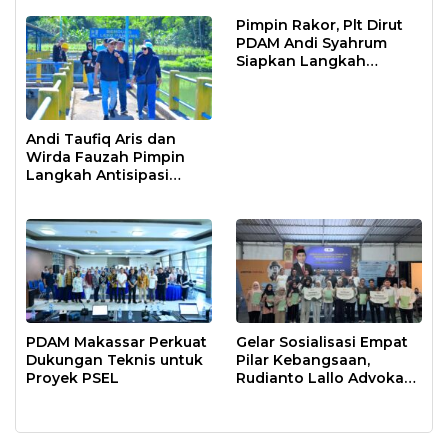
Moncongloe
Pimpin Rakor, Plt Dirut
PDAM Andi Syahrum
Siapkan Langkah
Antisipasi Krisis Air
Andi Taufiq Aris dan
Wirda Fauzah Pimpin
Langkah Antisipasi
Krisis Air di Makassar
PDAM Makassar Perkuat
Gelar Sosialisasi Empat
Dukungan Teknis untuk
Pilar Kebangsaan,
Proyek PSEL
Rudianto Lallo Advokasi
Biaya Bantuan
Pendidikan