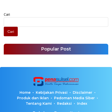
Cari
Cari
Popular Post
Home
Kebijakan Privasi
Disclaimer
Produk dan Iklan
Pedoman Media Siber
Tentang Kami
Redaksi
Index