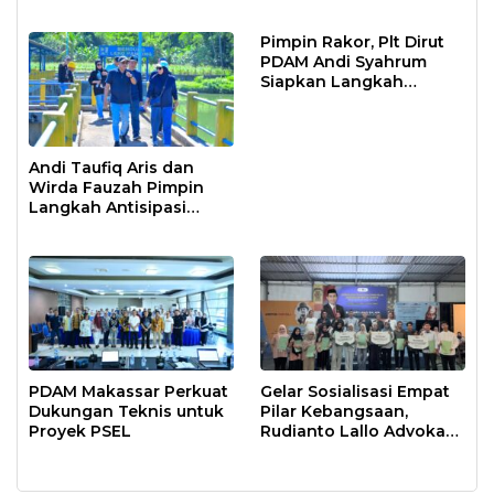
Air Baku Sungai
Moncongloe
Pimpin Rakor, Plt Dirut
PDAM Andi Syahrum
Siapkan Langkah
Antisipasi Krisis Air
Andi Taufiq Aris dan
Wirda Fauzah Pimpin
Langkah Antisipasi
Krisis Air di Makassar
PDAM Makassar Perkuat
Gelar Sosialisasi Empat
Dukungan Teknis untuk
Pilar Kebangsaan,
Proyek PSEL
Rudianto Lallo Advokasi
Biaya Bantuan
Pendidikan