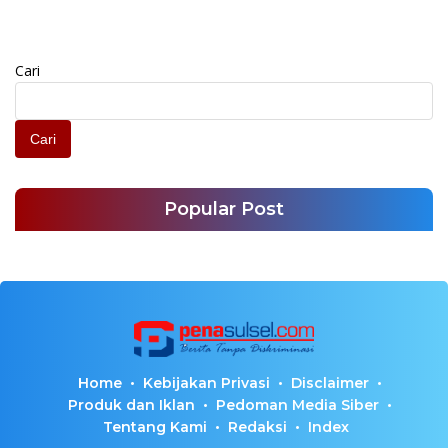
Cari
Cari
Popular Post
Home
Kebijakan Privasi
Disclaimer
Produk dan Iklan
Pedoman Media Siber
Tentang Kami
Redaksi
Index