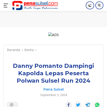
Langsung
Home
Nasional
Pendidikan
Regional
Index
ke
konten
Beranda
Berita
Danny Pomanto Dampingi
Kapolda Lepas Peserta
Polwan Sulsel Run 2024
Pena Sulsel
September 3, 2024