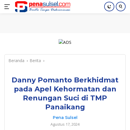
Langsung
Home
Nasional
Pendidikan
Regional
Index
ke
konten
Beranda
Berita
Danny Pomanto Berkhidmat
pada Apel Kehormatan dan
Renungan Suci di TMP
Panaikang
Pena Sulsel
Agustus 17, 2024