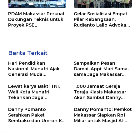
PDAM Makassar Perkuat
Gelar Sosialisasi Empat
Dukungan Teknis untuk
Pilar Kebangsaan,
Proyek PSEL
Rudianto Lallo Advokasi
Biaya Bantuan
Pendidikan
Berita Terkait
Hari Pendidikan
Sampaikan Pesan
Nasional, Munafri Ajak
Damai, Appi: Mari Sama-
Generasi Muda
sama Jaga Makassar
Tingkatkan Minat Baca
Kota Inklusif Bagi Semua
Lewat Literasi
Agama
Lewat karya Bakti TNI,
1.000 Jemaat Gereja
Wali Kota Munafri
Toraja Klasis Makassar
Tekankan Jaga
Akan Sambut Danny
Kebersihan Lingkungan
Pomanto Pada Perayaan
Natal Besok
Danny Pomanto
Danny Pomanto: Pemkot
Serahkan Paket
Makassar Siapkan Rp1
Sembako dan Umroh Ke
Miliar untuk Masjid Al-
Jamaah Gerakan
Markaz Tahun Depan
Makassar Shalat Subuh
Berjamaah