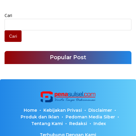
Cari
Cari
Popular Post
Home
Kebijakan Privasi
Disclaimer
Produk dan Iklan
Pedoman Media Siber
Tentang Kami
Redaksi
Index
Terhubung Dengan Kami