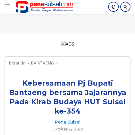
Langsung
Home
Nasional
Pendidikan
Regional
Index
ke
konten
Beranda
BANTAENG
Kebersamaan Pj Bupati
Bantaeng bersama Jajarannya
Pada Kirab Budaya HUT Sulsel
ke-354
Pena Sulsel
Oktober 22, 2023