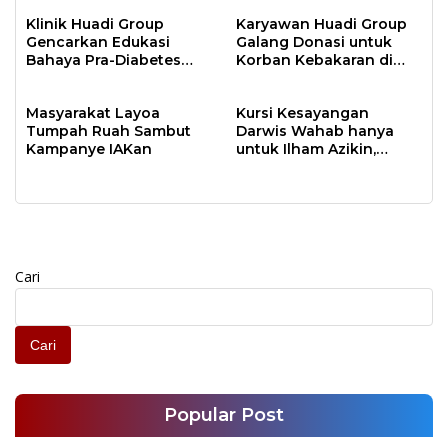
Terbesar 2024
Klinik Huadi Group
Karyawan Huadi Group
Gencarkan Edukasi
Galang Donasi untuk
Bahaya Pra-Diabetes
Korban Kebakaran di
bagi Pekerja
Papanloe
Masyarakat Layoa
Kursi Kesayangan
Tumpah Ruah Sambut
Darwis Wahab hanya
Kampanye IAKan
untuk Ilham Azikin,
Simbol Kepemimpinan
Dua Periode
Cari
Cari
Popular Post