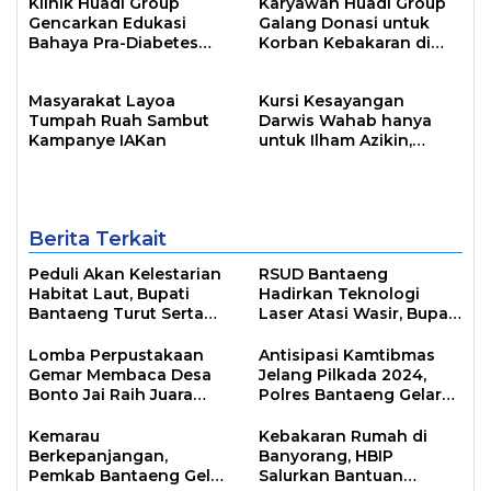
Klinik Huadi Group
Karyawan Huadi Group
Gencarkan Edukasi
Galang Donasi untuk
Bahaya Pra-Diabetes
Korban Kebakaran di
bagi Pekerja
Papanloe
Masyarakat Layoa
Kursi Kesayangan
Tumpah Ruah Sambut
Darwis Wahab hanya
Kampanye IAKan
untuk Ilham Azikin,
Simbol Kepemimpinan
Dua Periode
Berita Terkait
Peduli Akan Kelestarian
RSUD Bantaeng
Habitat Laut, Bupati
Hadirkan Teknologi
Bantaeng Turut Serta
Laser Atasi Wasir, Bupati
Turunkan Spider
Uji Tegaskan
Ditanggung BPJS
Lomba Perpustakaan
Antisipasi Kamtibmas
Gemar Membaca Desa
Jelang Pilkada 2024,
Bonto Jai Raih Juara
Polres Bantaeng Gelar
Satu
Sispamkota
Kemarau
Kebakaran Rumah di
Berkepanjangan,
Banyorang, HBIP
Pemkab Bantaeng Gelar
Salurkan Bantuan