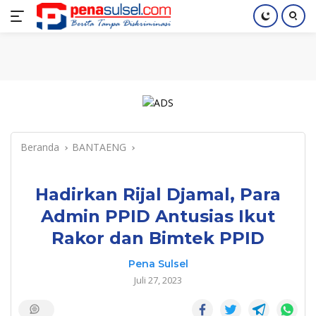
Langsung
Home
Nasional
Pendidikan
Regional
Index
ke
konten
Beranda
BANTAENG
Hadirkan Rijal Djamal, Para
Admin PPID Antusias Ikut
Rakor dan Bimtek PPID
Pena Sulsel
Juli 27, 2023