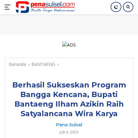
Langsung
Home
Nasional
Pendidikan
Regional
Index
ke
konten
Beranda
BANTAENG
Berhasil Sukseskan Program
Bangga Kencana, Bupati
Bantaeng Ilham Azikin Raih
Satyalancana Wira Karya
Pena Sulsel
Juli 6, 2023