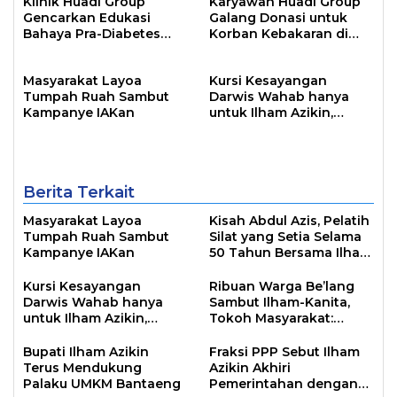
Klinik Huadi Group
Karyawan Huadi Group
Gencarkan Edukasi
Galang Donasi untuk
Bahaya Pra-Diabetes
Korban Kebakaran di
bagi Pekerja
Papanloe
Masyarakat Layoa
Kursi Kesayangan
Tumpah Ruah Sambut
Darwis Wahab hanya
Kampanye IAKan
untuk Ilham Azikin,
Simbol Kepemimpinan
Dua Periode
Berita Terkait
Masyarakat Layoa
Kisah Abdul Azis, Pelatih
Tumpah Ruah Sambut
Silat yang Setia Selama
Kampanye IAKan
50 Tahun Bersama Ilham
Azikin
Kursi Kesayangan
Ribuan Warga Be’lang
Darwis Wahab hanya
Sambut Ilham-Kanita,
untuk Ilham Azikin,
Tokoh Masyarakat:
Simbol Kepemimpinan
Orang Baik Diikuti
Dua Periode
Banyak Orang
Bupati Ilham Azikin
Fraksi PPP Sebut Ilham
Terus Mendukung
Azikin Akhiri
Palaku UMKM Bantaeng
Pemerintahan dengan