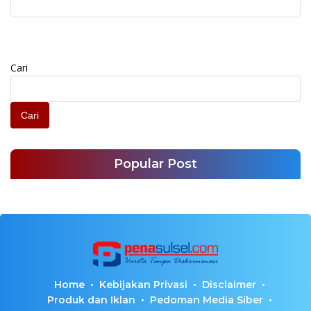
Baik
Cari
Cari
Popular Post
Home
Kebijakan Privasi
Disclaimer
Produk dan Iklan
Pedoman Media Siber