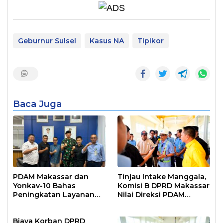
Geburnur Sulsel
Kasus NA
Tipikor
Baca Juga
PDAM Makassar dan
Tinjau Intake Manggala,
Yonkav-10 Bahas
Komisi B DPRD Makassar
Peningkatan Layanan
Nilai Direksi PDAM
Air Bersih Asrama
Bekerja Maksimal
Prajurit
Biaya Korban DPRD