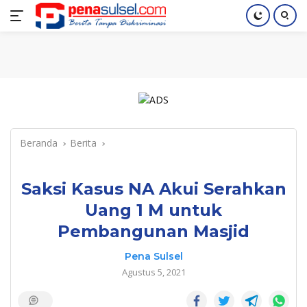
Langsung
Home
Nasional
Pendidikan
Regional
Index
ke
konten
Beranda
Berita
Saksi Kasus NA Akui Serahkan
Uang 1 M untuk
Pembangunan Masjid
Pena Sulsel
Agustus 5, 2021