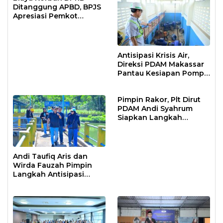
Ditanggung APBD, BPJS
Apresiasi Pemkot
Makassar
Antisipasi Krisis Air,
Direksi PDAM Makassar
Pantau Kesiapan Pompa
Air Baku Sungai
Moncongloe
Pimpin Rakor, Plt Dirut
PDAM Andi Syahrum
Siapkan Langkah
Antisipasi Krisis Air
Andi Taufiq Aris dan
Wirda Fauzah Pimpin
Langkah Antisipasi
Krisis Air di Makassar