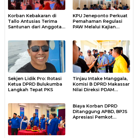
Korban Kebakaran di
KPU Jeneponto Perkuat
Tallo Antusias Terima
Pemahaman Regulasi
Santunan dari Anggota
PAW Melalui Kajian
DPR RI Rudianto Lallo
Bersama
Sekjen Lidik Pro: Rotasi
Tinjau Intake Manggala,
Ketua DPRD Bulukumba
Komisi B DPRD Makassar
Langkah Tepat PKS
Nilai Direksi PDAM
Bekerja Maksimal
Biaya Korban DPRD
Ditanggung APBD, BPJS
Apresiasi Pemkot
Makassar