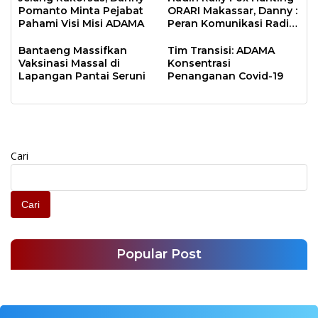
Pomanto Minta Pejabat
ORARI Makassar, Danny :
Pahami Visi Misi ADAMA
Peran Komunikasi Radio
Penting di Masa
Pandemi
Bantaeng Massifkan
Tim Transisi: ADAMA
Vaksinasi Massal di
Konsentrasi
Lapangan Pantai Seruni
Penanganan Covid-19
Cari
Cari
Popular Post