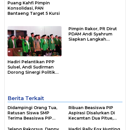
Puang Kahfi Pimpin
Konsolidasi, PAN
Bantaeng Target 5 Kursi
Pimpin Rakor, Plt Dirut
PDAM Andi Syahrum
Siapkan Langkah
Antisipasi Krisis Air
Hadiri Pelantikan PPP
Sulsel, Andi Sudirman
Dorong Sinergi Politik
untuk Percepat
Pembangunan Daerah
Berita Terkait
Didampingi Orang Tua,
Ribuan Beasiswa PIP
Ratusan Siswa SMP
Aspirasi Disalurkan Di
Terima Beasiswa PIP
Kecamtan Dua Pitue,
Aspirasi di Tanrutedong
Pitu Riawa dan Pitu
Riase
Jelang Rakorsus, Danny
Hadiri Rally Fox Hunting