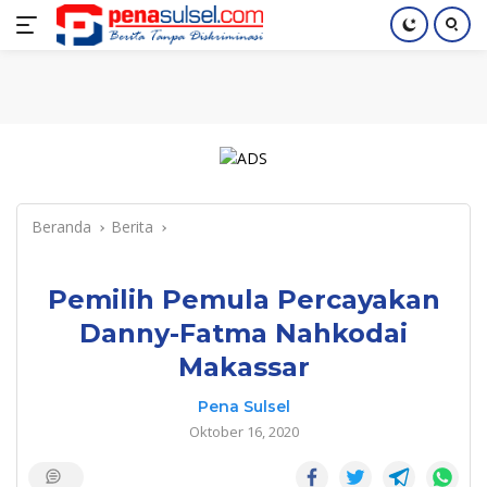
Langsung
Home
Nasional
Pendidikan
Regional
Index
ke
konten
Beranda
Berita
Pemilih Pemula Percayakan
Danny-Fatma Nahkodai
Makassar
Pena Sulsel
Oktober 16, 2020