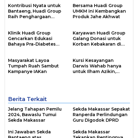
Kontribusi Nyata untuk
Bersama Huadi Group
Bantaeng, Huadi Group
UMKM ini Kembangkan
Raih Penghargaan
Produk Jahe Akhwat
Pembayar Pajak
Terbesar 2024
Klinik Huadi Group
Karyawan Huadi Group
Gencarkan Edukasi
Galang Donasi untuk
Bahaya Pra-Diabetes
Korban Kebakaran di
bagi Pekerja
Papanloe
Masyarakat Layoa
Kursi Kesayangan
Tumpah Ruah Sambut
Darwis Wahab hanya
Kampanye IAKan
untuk Ilham Azikin,
Simbol Kepemimpinan
Dua Periode
Berita Terkait
Jelang Tahapan Pemilu
Sekda Makassar Sepakat
2024, Bawaslu Tumui
Ranperda Perlindungan
Sekda Makassar
Guru Digodok DPRD
Ini Jawaban Sekda
Sekda Makassar
Bantaeng atas
Tekankan Pentingnya