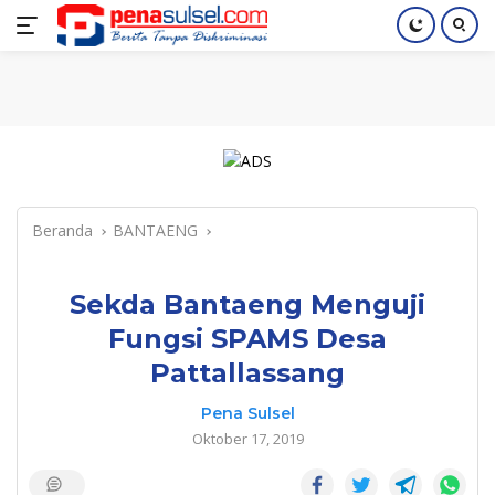
Langsung
Home
Nasional
Pendidikan
Regional
Index
ke
konten
Beranda
BANTAENG
Sekda Bantaeng Menguji
Fungsi SPAMS Desa
Pattallassang
Pena Sulsel
Oktober 17, 2019