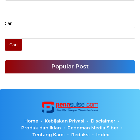
Cari
Cari
Popular Post
Home
Kebijakan Privasi
Disclaimer
Produk dan Iklan
Pedoman Media Siber
Tentang Kami
Redaksi
Index