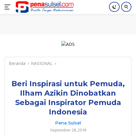
Langsung
Home
Nasional
Pendidikan
Regional
Index
ke
konten
Beranda
NASIONAL
Beri Inspirasi untuk Pemuda,
Ilham Azikin Dinobatkan
Sebagai Inspirator Pemuda
Indonesia
Pena Sulsel
September 28, 2018