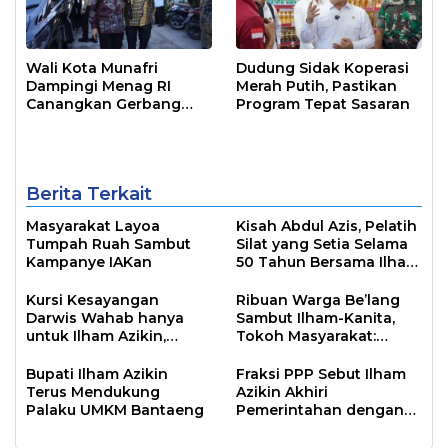
Wali Kota Munafri
Dudung Sidak Koperasi
Dampingi Menag RI
Merah Putih, Pastikan
Canangkan Gerbang
Program Tepat Sasaran
Moderasi Indonesia
Berita Terkait
Masyarakat Layoa
Kisah Abdul Azis, Pelatih
Tumpah Ruah Sambut
Silat yang Setia Selama
Kampanye IAKan
50 Tahun Bersama Ilham
Azikin
Kursi Kesayangan
Ribuan Warga Be’lang
Darwis Wahab hanya
Sambut Ilham-Kanita,
untuk Ilham Azikin,
Tokoh Masyarakat:
Simbol Kepemimpinan
Orang Baik Diikuti
Dua Periode
Banyak Orang
Bupati Ilham Azikin
Fraksi PPP Sebut Ilham
Terus Mendukung
Azikin Akhiri
Palaku UMKM Bantaeng
Pemerintahan dengan
Baik