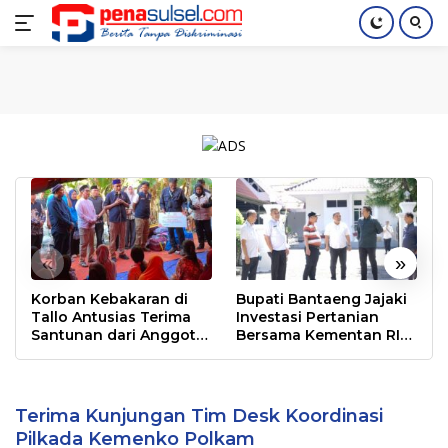
Langsung
Home
Nasional
Pendidikan
Regional
Index
ke
konten
«
»
Korban Kebakaran di
Bupati Bantaeng Jajaki
Tallo Antusias Terima
Investasi Pertanian
Santunan dari Anggota
Bersama Kementan RI
DPR RI Rudianto Lallo
dan PT Firman’s Grup
Terima Kunjungan Tim Desk Koordinasi
Terima Kunjungan Tim Desk Koordinasi
Pilkada Kemenko Polkam, Abd Rauf
Pilkada Kemenko Polkam
Sebut Gowa Relatif Aman dan Kondusif