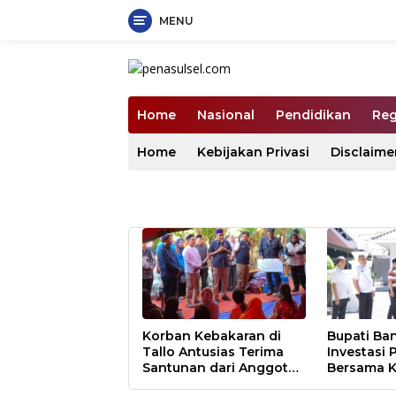
MENU
Langsung
ke
konten
Home
Nasional
Pendidikan
Reg
Home
Kebijakan Privasi
Disclaime
Korban Kebakaran di
Bupati Ban
Tallo Antusias Terima
Investasi 
Santunan dari Anggota
Bersama K
DPR RI Rudianto Lallo
dan PT Fi
TP PKK Makassar Juara