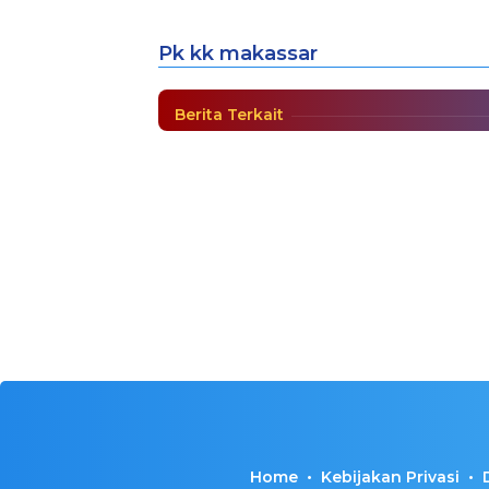
B2SA
Pk kk makassar
MAKASSAR
|
Agustus 29, 2018
Berita Terkait
Home
Kebijakan Privasi