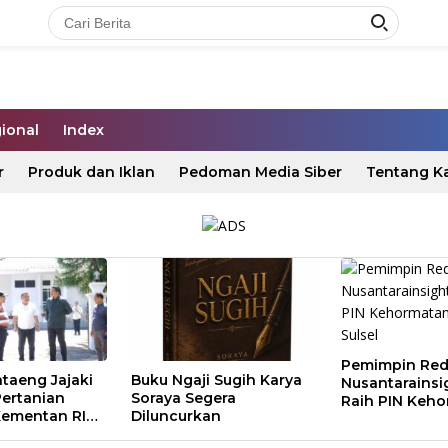
ional
Index
r
Produk dan Iklan
Pedoman Media Siber
Tentang K
Pemimpin Red
taeng Jajaki
Buku Ngaji Sugih Karya
Nusantarainsi
Pertanian
Soraya Segera
Raih PIN Keh
ementan RI
Diluncurkan
Arsiparis Sulse
rman’s Grup
 Umum 1 Lomba Cipta Menu