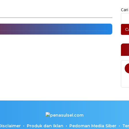
Cari
Ca
Disclaimer
Produk dan Iklan
Pedoman Media Siber
Te