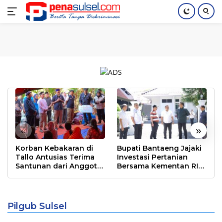
Langsung
Home
Nasional
Pendidikan
Regional
Index
ke
konten
«
»
Korban Kebakaran di
Bupati Bantaeng Jajaki
Tallo Antusias Terima
Investasi Pertanian
Santunan dari Anggota
Bersama Kementan RI
DPR RI Rudianto Lallo
dan PT Firman’s Grup
Warga Membeludak Hadiri Jalan Sehat
Bersama Andalan Hati di Pinrang
Pilgub Sulsel
Berita
,
POLITIK
|
September 1, 2024