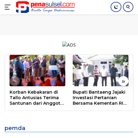
Langsung
Home
Nasional
Pendidikan
Regional
Index
ke
konten
«
»
Korban Kebakaran di
Bupati Bantaeng Jajaki
Tallo Antusias Terima
Investasi Pertanian
Santunan dari Anggota
Bersama Kementan RI
DPR RI Rudianto Lallo
dan PT Firman’s Grup
Mahasiswa Desak PT. Huadi: Ganti Rugi
Petani Rumput Laut Papan Loe
pemda
MAKASSAR
|
November 15, 2018