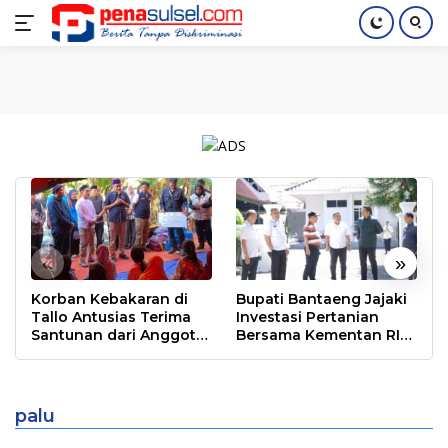
Langsung
Home
Nasional
Pendidikan
Regional
Index
ke
konten
«
»
Korban Kebakaran di
Bupati Bantaeng Jajaki
Tallo Antusias Terima
Investasi Pertanian
Santunan dari Anggota
Bersama Kementan RI
DPR RI Rudianto Lallo
dan PT Firman’s Grup
Dampingi Sulteng Hingga Pulih dari
Amukan Tsunami dan Gempa
palu
MAKASSAR
|
Oktober 11, 2018