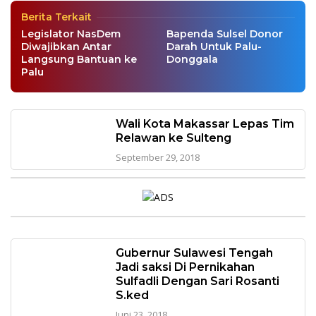
Berita Terkait
Legislator NasDem
Bapenda Sulsel Donor
Diwajibkan Antar
Darah Untuk Palu-
Langsung Bantuan ke
Donggala
Palu
Wali Kota Makassar Lepas Tim
Relawan ke Sulteng
September 29, 2018
Gubernur Sulawesi Tengah
Jadi saksi Di Pernikahan
Sulfadli Dengan Sari Rosanti
S.ked
Juni 23, 2018