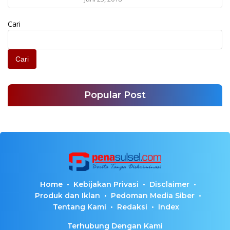
Cari
Cari
Popular Post
Home
Kebijakan Privasi
Disclaimer
Produk dan Iklan
Pedoman Media Siber
Tentang Kami
Redaksi
Index
Terhubung Dengan Kami