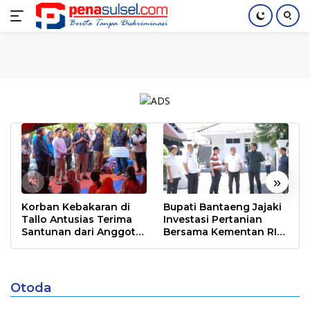
Langsung
Home
Nasional
Pendidikan
Regional
Index
ke
konten
«
»
Korban Kebakaran di
Bupati Bantaeng Jajaki
Tallo Antusias Terima
Investasi Pertanian
Santunan dari Anggota
Bersama Kementan RI
DPR RI Rudianto Lallo
dan PT Firman’s Grup
Seminar Nasional OTDA Hasilkan
Tinjauan Kritis untuk Menyempurnakan
Otoda
Kewenangan Wilayah
Berita
|
April 13, 2023