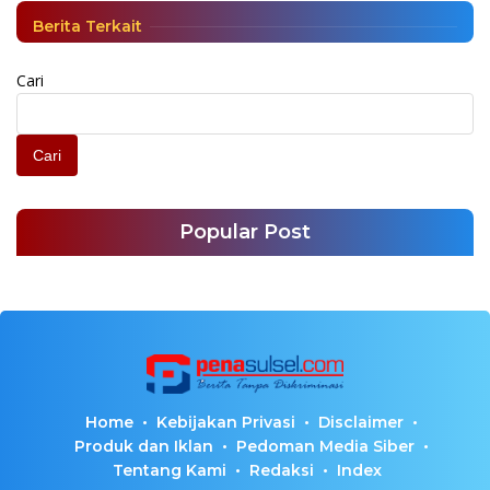
Berita Terkait
Cari
Cari
Popular Post
Home
Kebijakan Privasi
Disclaimer
Produk dan Iklan
Pedoman Media Siber
Tentang Kami
Redaksi
Index