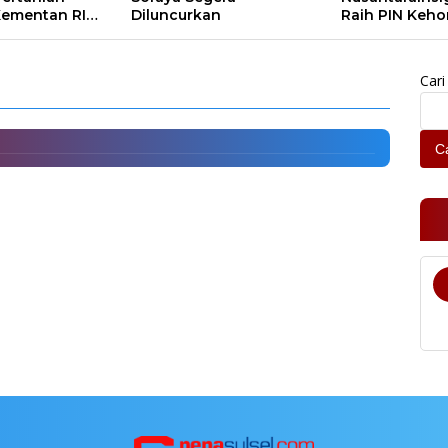
ementan RI
Diluncurkan
Raih PIN Keh
rman’s Grup
Arsiparis Sulse
angan Tergoda Ikut Kampanye
Cari
Ca