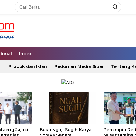
ional
Index
r
Produk dan Iklan
Pedoman Media Siber
Tentang K
taeng Jajaki
Buku Ngaji Sugih Karya
Pemimpin Red
Pertanian
Soraya Segera
Nusantarainsi