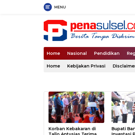
MENU
Langsung
ke
konten
Home
Nasional
Pendidikan
Reg
Home
Kebijakan Privasi
Disclaime
Korban Kebakaran di
Bupati Ban
Tallo Antusias Terima
Investasi 