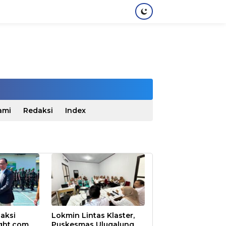
ami
Redaksi
Index
aksi
Lokmin Lintas Klaster,
ght.com
Puskesmas Ulugalung