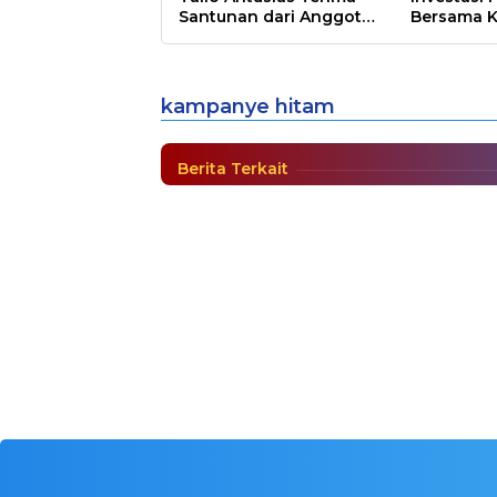
Santunan dari Anggota
Bersama K
DPR RI Rudianto Lallo
dan PT Fi
Wantim DPP Nasdem: J
Hitam
kampanye hitam
Berita
,
POLITIK
|
Oktober 25, 2020
Berita Terkait