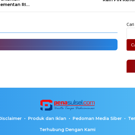
ementan RI
Arsiparis Sulse
rman’s Grup
 Bantah Adanya Penyetoran
Cari
Ca
Disclaimer
Produk dan Iklan
Pedoman Media Siber
Te
Terhubung Dengan Kami