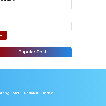
l
ri
Popular Post
ntang Kami
Redaksi
Index