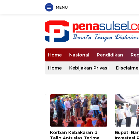
MENU
Langsung
ke
konten
Home
Nasional
Pendidikan
Reg
Home
Kebijakan Privasi
Disclaime
Korban Kebakaran di
Bupati Ban
Tallo Antusias Terima
Investasi 