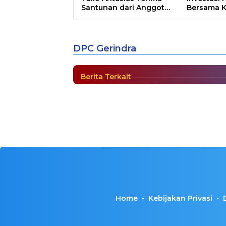
Santunan dari Anggota
Bersama K
DPR RI Rudianto Lallo
dan PT Fi
DPC Gerindra Makassar
Uang Masuk Nyaleg
DPC Gerindra
MAKASSAR
,
POLITIK
|
Juli 19, 2018
Berita Terkait
Home
Kebijakan Privasi