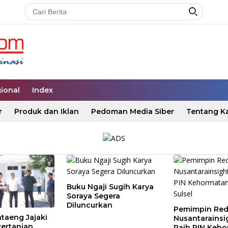
ional
Index
r
Produk dan Iklan
Pedoman Media Siber
Tentang K
Buku Ngaji Sugih Karya
Soraya Segera
Diluncurkan
Pemimpin Red
taeng Jajaki
Nusantarainsi
Pertanian
Raih PIN Keh