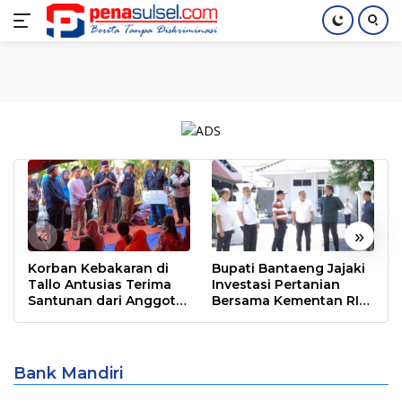
Langsung
Home
Nasional
Pendidikan
Regional
Index
ke
konten
«
»
Korban Kebakaran di
Bupati Bantaeng Jajaki
Tallo Antusias Terima
Investasi Pertanian
Santunan dari Anggota
Bersama Kementan RI
DPR RI Rudianto Lallo
dan PT Firman’s Grup
Diduga Rugikan Negara Soal Kredit Fiktif,
HMI Hukum UMI Desak Polda Sulsel
Bank Mandiri
Periksa Pimpinan Bank Mandiri Makassar
Berita
|
September 9, 2024